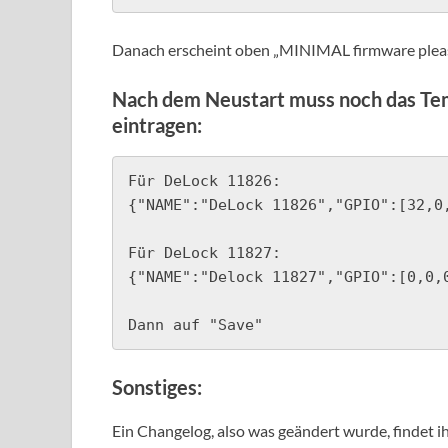
Danach erscheint oben „MINIMAL firmware please 
Nach dem Neustart muss noch das Tem
eintragen:
Für DeLock 11826:

{"NAME":"DeLock 11826","GPIO":[32,0
Für DeLock 11827:

{"NAME":"Delock 11827","GPIO":[0,0,
Dann auf "Save"
Sonstiges:
Ein Changelog, also was geändert wurde, findet ih