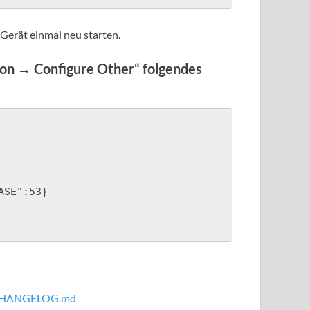
Gerät einmal neu starten.
ion → Configure Other“ folgendes
SE":53}

t/CHANGELOG.md