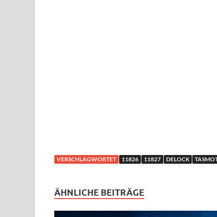
VERSCHLAGWORTET
11826
11827
DELOCK
TASMO
ÄHNLICHE BEITRÄGE