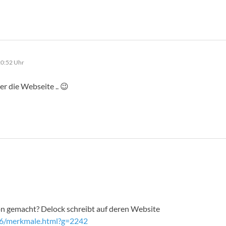
20:52 Uhr
r die Webseite .. 😉
on gemacht? Delock schreibt auf deren Website
26/merkmale.html?g=2242