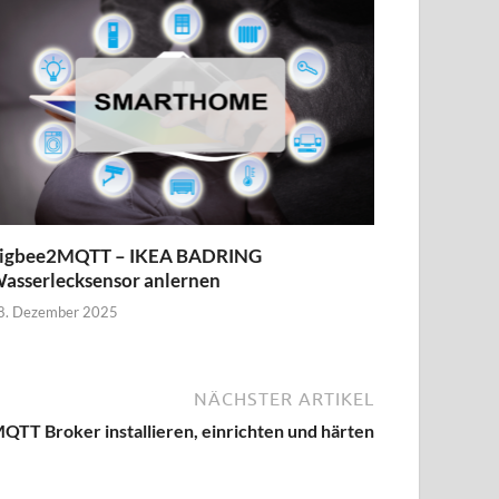
igbee2MQTT – IKEA BADRING
asserlecksensor anlernen
8. Dezember 2025
NÄCHSTER ARTIKEL
QTT Broker installieren, einrichten und härten