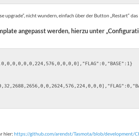
upgrade“, nicht wundern, einfach über der Button „Restart“ das 
plate angepasst werden, hierzu unter „Configurat
,0,0,0,0,0,0,224,576,0,0,0,0],"FLAG":0,"BASE":1}

0,32,2688,2656,0,0,2624,576,224,0,0,0],"FLAG":0,"BA
r hier:
https://github.com/arendst/Tasmota/blob/developmen