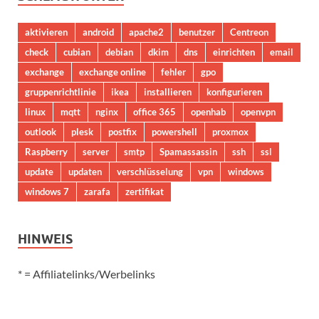
aktivieren
android
apache2
benutzer
Centreon
check
cubian
debian
dkim
dns
einrichten
email
exchange
exchange online
fehler
gpo
gruppenrichtlinie
ikea
installieren
konfigurieren
linux
mqtt
nginx
office 365
openhab
openvpn
outlook
plesk
postfix
powershell
proxmox
Raspberry
server
smtp
Spamassassin
ssh
ssl
update
updaten
verschlüsselung
vpn
windows
windows 7
zarafa
zertifikat
HINWEIS
* = Affiliatelinks/Werbelinks