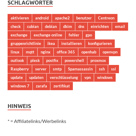
SCHLAGWÖRTER
aktivieren
android
apache2
benutzer
Centreon
check
cubian
debian
dkim
dns
einrichten
email
exchange
exchange online
fehler
gpo
gruppenrichtlinie
ikea
installieren
konfigurieren
linux
mqtt
nginx
office 365
openhab
openvpn
outlook
plesk
postfix
powershell
proxmox
Raspberry
server
smtp
Spamassassin
ssh
ssl
update
updaten
verschlüsselung
vpn
windows
windows 7
zarafa
zertifikat
HINWEIS
* = Affiliatelinks/Werbelinks