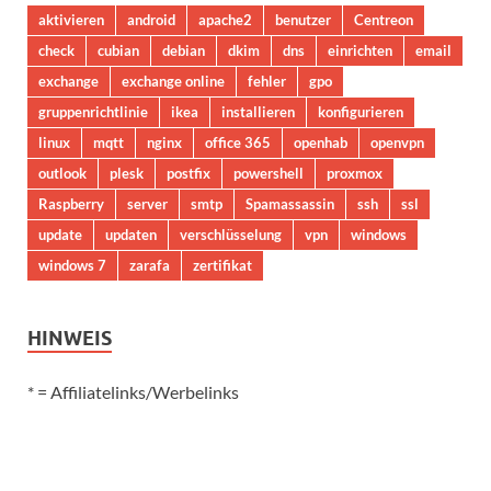
aktivieren
android
apache2
benutzer
Centreon
check
cubian
debian
dkim
dns
einrichten
email
exchange
exchange online
fehler
gpo
gruppenrichtlinie
ikea
installieren
konfigurieren
linux
mqtt
nginx
office 365
openhab
openvpn
outlook
plesk
postfix
powershell
proxmox
Raspberry
server
smtp
Spamassassin
ssh
ssl
update
updaten
verschlüsselung
vpn
windows
windows 7
zarafa
zertifikat
HINWEIS
* = Affiliatelinks/Werbelinks