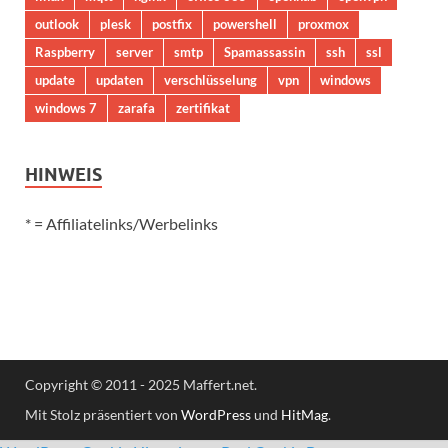
outlook
plesk
postfix
powershell
proxmox
Raspberry
server
smtp
Spamassassin
ssh
ssl
update
updaten
verschlüsselung
vpn
windows
windows 7
zarafa
zertifikat
HINWEIS
* = Affiliatelinks/Werbelinks
Copyright © 2011 - 2025 Maffert.net.
Mit Stolz präsentiert von
WordPress
und
HitMag
.