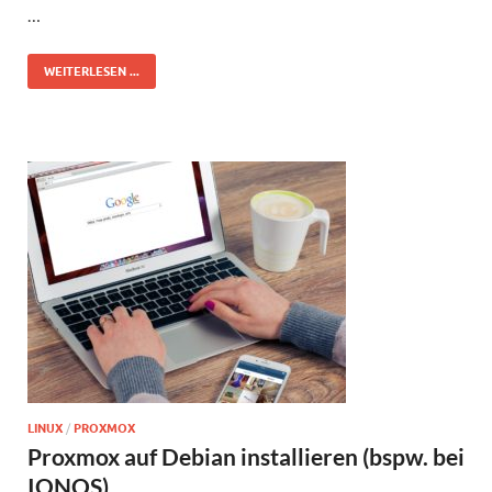
…
WEITERLESEN ...
LINUX
/
PROXMOX
Proxmox auf Debian installieren (bspw. bei
IONOS)