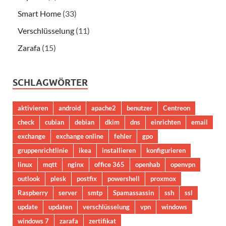
Smart Home
(33)
Verschlüsselung
(11)
Zarafa
(15)
SCHLAGWÖRTER
aktivieren
android
apache2
benutzer
Centreon
check
cubian
debian
dkim
dns
einrichten
email
exchange
exchange online
fehler
gpo
gruppenrichtlinie
ikea
installieren
konfigurieren
linux
mqtt
nginx
office 365
openhab
openvpn
outlook
plesk
postfix
powershell
proxmox
Raspberry
server
smtp
Spamassassin
ssh
ssl
update
updaten
verschlüsselung
vpn
windows
windows 7
zarafa
zertifikat