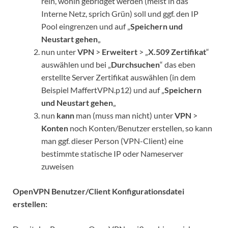
rein, wohin gebridget werden (meist in das
Interne Netz, sprich Grün) soll und ggf. den IP
Pool eingrenzen und auf „
Speichern und
Neustart gehen
„
nun unter
VPN
>
Erweitert
> „
X.509 Zertifikat
“
auswählen und bei „
Durchsuchen
“ das eben
erstellte Server Zertifikat auswählen (in dem
Beispiel MaffertVPN.p12) und auf „
Speichern
und Neustart gehen
„
nun
kann
man (muss man nicht) unter
VPN
>
Konten
noch Konten/Benutzer erstellen, so kann
man ggf. dieser Person (VPN-Client) eine
bestimmte statische IP oder Nameserver
zuweisen
OpenVPN Benutzer/Client Konfigurationsdatei
erstellen: