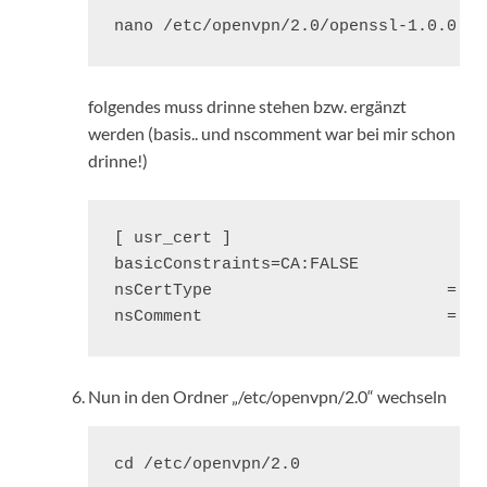
nano /etc/openvpn/2.0/openssl-1.0.0.cn
folgendes muss drinne stehen bzw. ergänzt
werden (basis.. und nscomment war bei mir schon
drinne!)
[ usr_cert ]

basicConstraints=CA:FALSE

nsCertType                        = cli
nsComment                         = "O
Nun in den Ordner „/etc/openvpn/2.0“ wechseln
cd /etc/openvpn/2.0