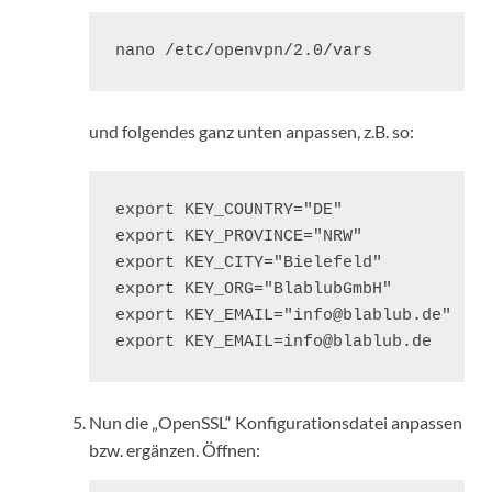
nano /etc/openvpn/2.0/vars
und folgendes ganz unten anpassen, z.B. so:
export KEY_COUNTRY="DE"

export KEY_PROVINCE="NRW"

export KEY_CITY="Bielefeld"

export KEY_ORG="BlablubGmbH"

export KEY_EMAIL="info@blablub.de"

export KEY_EMAIL=info@blablub.de
Nun die „OpenSSL“ Konfigurationsdatei anpassen
bzw. ergänzen. Öffnen: