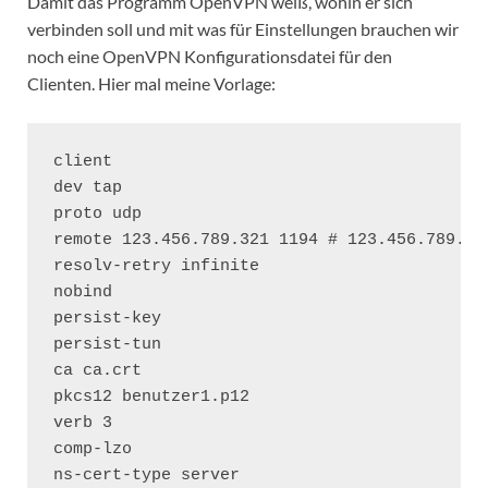
Damit das Programm OpenVPN weiß, wohin er sich
verbinden soll und mit was für Einstellungen brauchen wir
noch eine OpenVPN Konfigurationsdatei für den
Clienten. Hier mal meine Vorlage:
client

dev tap

proto udp

remote 123.456.789.321 1194 # 123.456.789.32
resolv-retry infinite

nobind

persist-key

persist-tun

ca ca.crt

pkcs12 benutzer1.p12

verb 3

comp-lzo

ns-cert-type server