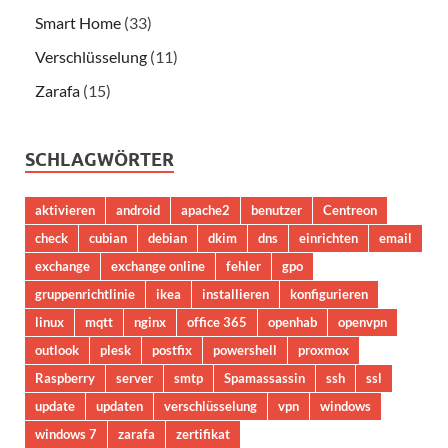
Smart Home
(33)
Verschlüsselung
(11)
Zarafa
(15)
SCHLAGWÖRTER
aktivieren
android
apache2
benutzer
Centreon
check
cubian
debian
dkim
dns
einrichten
email
exchange
exchange online
fehler
gpo
gruppenrichtlinie
ikea
installieren
konfigurieren
linux
mqtt
nginx
office 365
openhab
openvpn
outlook
plesk
postfix
powershell
proxmox
Raspberry
server
smtp
Spamassassin
ssh
ssl
update
updaten
verschlüsselung
vpn
windows
windows 7
zarafa
zertifikat