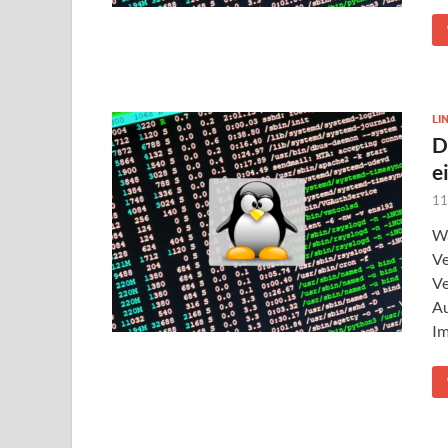
LI
D
e
11
Wa
Ve
Ve
Au
Im