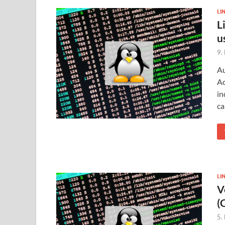
LI
L
u
9.
Au
Ac
in
ca
LI
V
(
5.