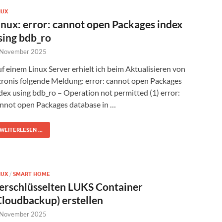
NUX
inux: error: cannot open Packages index
sing bdb_ro
 November 2025
f einem Linux Server erhielt ich beim Aktualisieren von
ronis folgende Meldung: error: cannot open Packages
dex using bdb_ro – Operation not permitted (1) error:
nnot open Packages database in …
WEITERLESEN ...
NUX
/
SMART HOME
erschlüsselten LUKS Container
Cloudbackup) erstellen
 November 2025