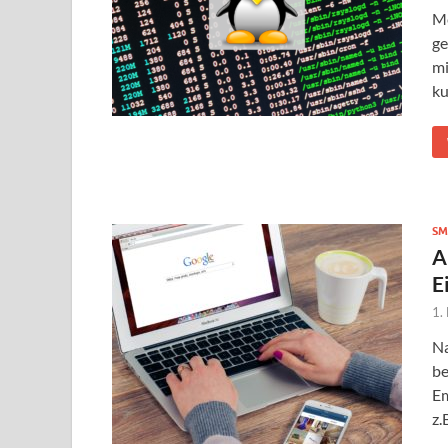
Me
ge
mi
ku
SM
A
E
1.
Na
be
Em
z.