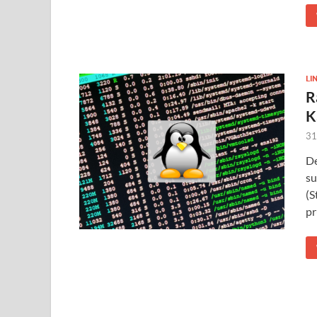
LI
R
K
31
De
su
(S
pr