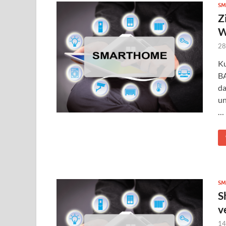
SM
Z
W
28
Ku
BA
da
un
…
SM
S
v
14