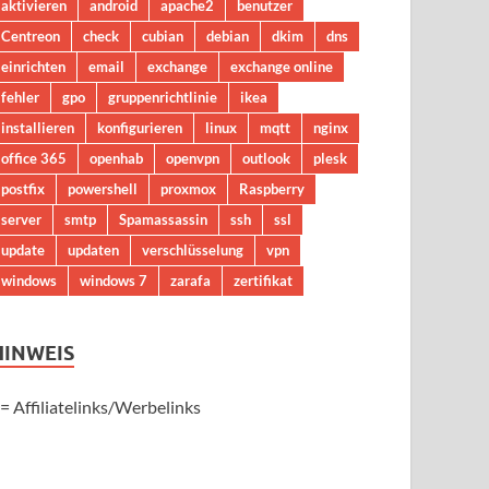
aktivieren
android
apache2
benutzer
Centreon
check
cubian
debian
dkim
dns
einrichten
email
exchange
exchange online
fehler
gpo
gruppenrichtlinie
ikea
installieren
konfigurieren
linux
mqtt
nginx
office 365
openhab
openvpn
outlook
plesk
postfix
powershell
proxmox
Raspberry
server
smtp
Spamassassin
ssh
ssl
update
updaten
verschlüsselung
vpn
windows
windows 7
zarafa
zertifikat
HINWEIS
 = Affiliatelinks/Werbelinks