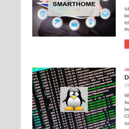
Ic
ke
ic
Pl
LI
D
13
Wa
So
be
Cl
zu