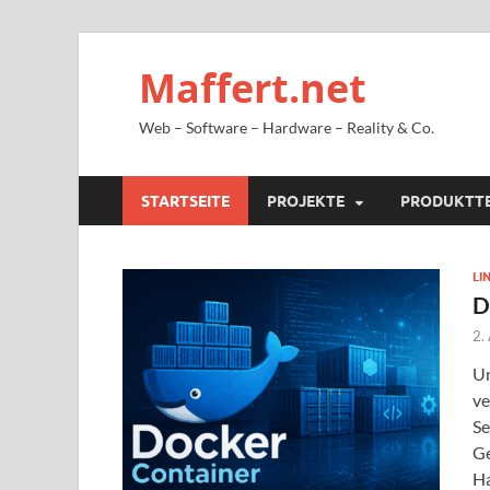
Maffert.net
Web – Software – Hardware – Reality & Co.
STARTSEITE
PROJEKTE
PRODUKTT
LI
D
2.
Un
ve
Se
Ge
Ha