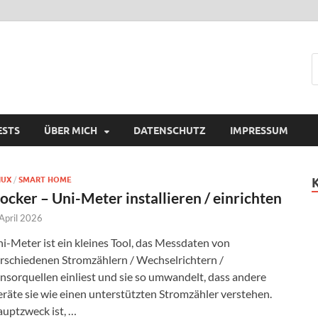
ESTS
ÜBER MICH
DATENSCHUTZ
IMPRESSUM
NUX
/
SMART HOME
ocker – Uni-Meter installieren / einrichten
 April 2026
i-Meter ist ein kleines Tool, das Messdaten von
rschiedenen Stromzählern / Wechselrichtern /
nsorquellen einliest und sie so umwandelt, dass andere
räte sie wie einen unterstützten Stromzähler verstehen.
uptzweck ist, …