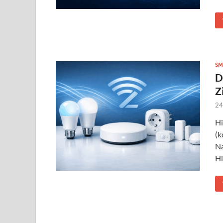
SM
D
Z
24
Hi
(k
Na
Hi