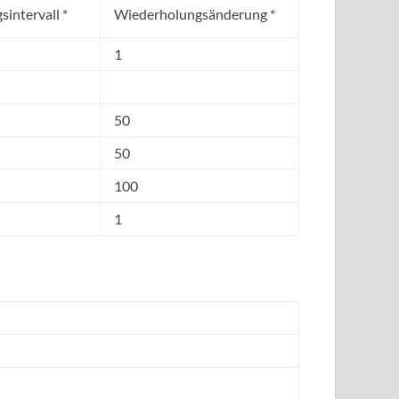
intervall *
Wiederholungsänderung *
1
50
50
100
1