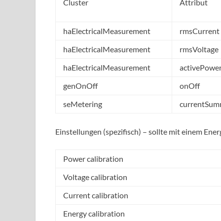
Cluster
Attribut
haElectricalMeasurement
rmsCurrent
haElectricalMeasurement
rmsVoltage
haElectricalMeasurement
activePowe
genOnOff
onOff
seMetering
currentSum
Einstellungen (spezifisch) – sollte mit einem En
Power calibration
Voltage calibration
Current calibration
Energy calibration