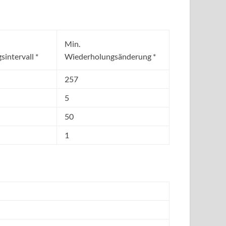
Min.
intervall *
Wiederholungsänderung *
257
5
50
1