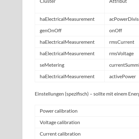
Cluster
Attribut
haElectricalMeasurement
acPowerDivis
genOnOff
onOff
haElectricalMeasurement
rmsCurrent
haElectricalMeasurement
rmsVoltage
seMetering
currentSumm
haElectricalMeasurement
activePower
Einstellungen (spezifisch) – sollte mit einem En
Power calibration
Voltage calibration
Current calibration