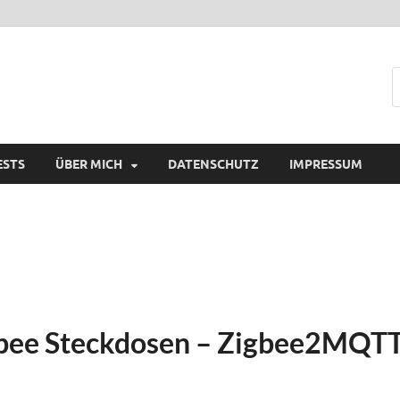
ESTS
ÜBER MICH
DATENSCHUTZ
IMPRESSUM
gbee Steckdosen – Zigbee2MQT