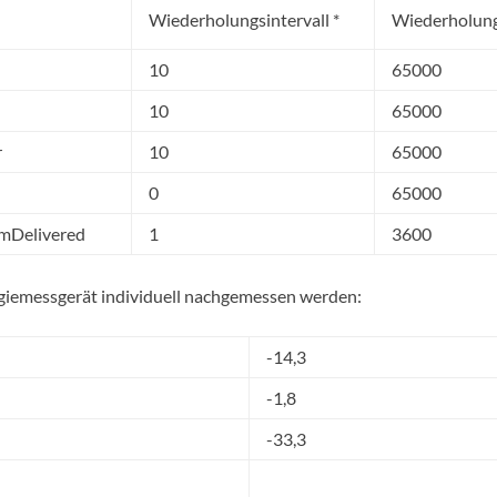
Wiederholungsintervall *
Wiederholungs
10
65000
10
65000
r
10
65000
0
65000
mDelivered
1
3600
ergiemessgerät individuell nachgemessen werden:
-14,3
-1,8
-33,3