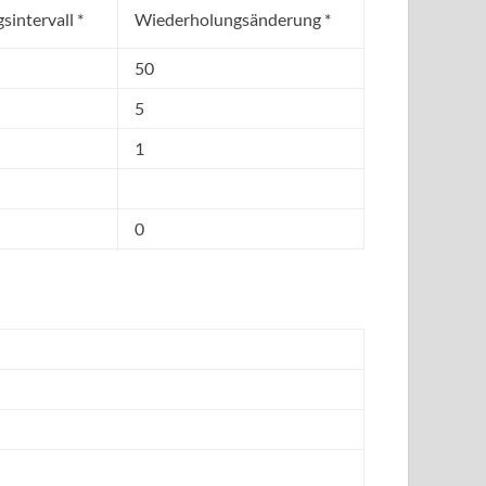
intervall *
Wiederholungsänderung *
50
5
1
0