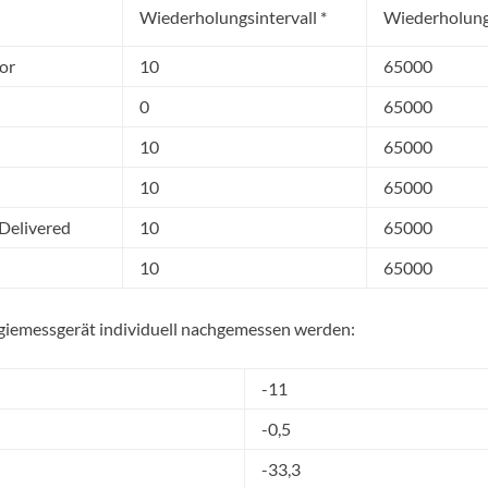
Wiederholungsintervall *
Wiederholungs
or
10
65000
0
65000
10
65000
10
65000
Delivered
10
65000
10
65000
ergiemessgerät individuell nachgemessen werden:
-11
-0,5
-33,3