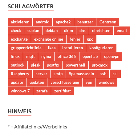
SCHLAGWÖRTER
aktivieren
android
apache2
benutzer
Centreon
check
cubian
debian
dkim
dns
einrichten
email
exchange
exchange online
fehler
gpo
gruppenrichtlinie
ikea
installieren
konfigurieren
linux
mqtt
nginx
office 365
openhab
openvpn
outlook
plesk
postfix
powershell
proxmox
Raspberry
server
smtp
Spamassassin
ssh
ssl
update
updaten
verschlüsselung
vpn
windows
windows 7
zarafa
zertifikat
HINWEIS
* = Affiliatelinks/Werbelinks