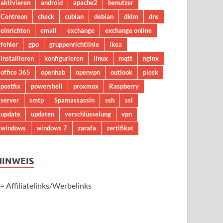
aktivieren
android
apache2
benutzer
Centreon
check
cubian
debian
dkim
dns
einrichten
email
exchange
exchange online
fehler
gpo
gruppenrichtlinie
ikea
installieren
konfigurieren
linux
mqtt
nginx
office 365
openhab
openvpn
outlook
plesk
postfix
powershell
proxmox
Raspberry
server
smtp
Spamassassin
ssh
ssl
update
updaten
verschlüsselung
vpn
windows
windows 7
zarafa
zertifikat
HINWEIS
 = Affiliatelinks/Werbelinks