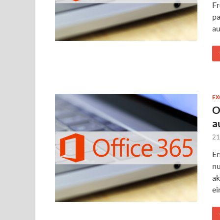
Fr
pa
au
EX
O
a
21
Er
nu
ak
ei