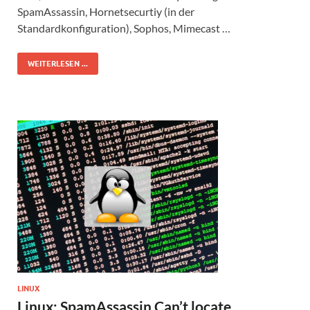
SpamAssassin, Hornetsecurtiy (in der
Standardkonfiguration), Sophos, Mimecast …
WEITERLESEN ...
LINUX
Linux: SpamAssassin Can’t locate