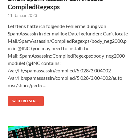
CompiledRegexps
11. Januar 2023
Letztens hatte ich folgende Fehlermeldung von
SpamAssassin in der maillog Datei gefunden: Can’t locate
Mail/SpamAssassin/CompiledRegexps/body_neg2000.p
m in @INC (you may need to install the
Mail::SpamAssassin::CompiledRegexps::body_neg2000
module) (@INC contains:
/var/lib/spamassassin/compiled/5.028/3.004002
/var/lib/spamassassin/compiled/5.028/3.004002/auto
/usr/share/perl5 …
WEITERLESEN ...