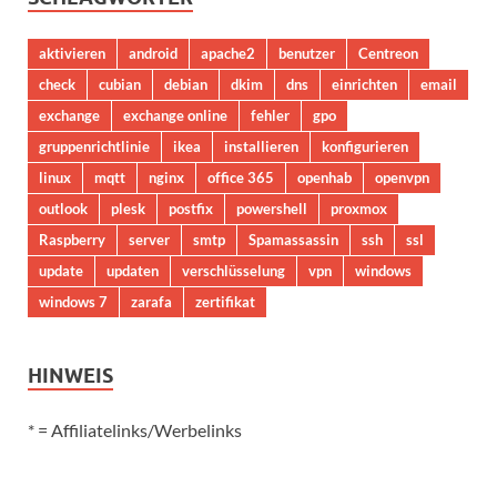
aktivieren
android
apache2
benutzer
Centreon
check
cubian
debian
dkim
dns
einrichten
email
exchange
exchange online
fehler
gpo
gruppenrichtlinie
ikea
installieren
konfigurieren
linux
mqtt
nginx
office 365
openhab
openvpn
outlook
plesk
postfix
powershell
proxmox
Raspberry
server
smtp
Spamassassin
ssh
ssl
update
updaten
verschlüsselung
vpn
windows
windows 7
zarafa
zertifikat
HINWEIS
* = Affiliatelinks/Werbelinks