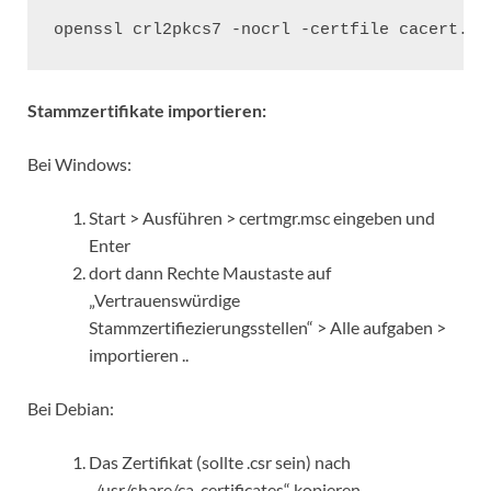
openssl crl2pkcs7 -nocrl -certfile cacert.ce
Stammzertifikate importieren:
Bei Windows:
Start > Ausführen > certmgr.msc eingeben und
Enter
dort dann Rechte Maustaste auf
„Vertrauenswürdige
Stammzertifiezierungsstellen“ > Alle aufgaben >
importieren ..
Bei Debian:
Das Zertifikat (sollte .csr sein) nach
„/usr/share/ca-certificates“ kopieren