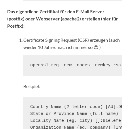
Das eigentliche Zertifikat für den E-Mail Server
(postfix) oder Webserver (apache2) erstellen (hier für
Postfix):
Certificate Signing Request (CSR) erzeugen (auch
wieder 10 Jahre, mach ich immer so 😉 )
openssl req -new -nodes -newkey rsa:10
Beispiel:
Country Name (2 letter code) [AU]:DE

State or Province Name (full name) [So
Locality Name (eg, city) []:Bielefeld

Organization Name (eg, company) [Inter