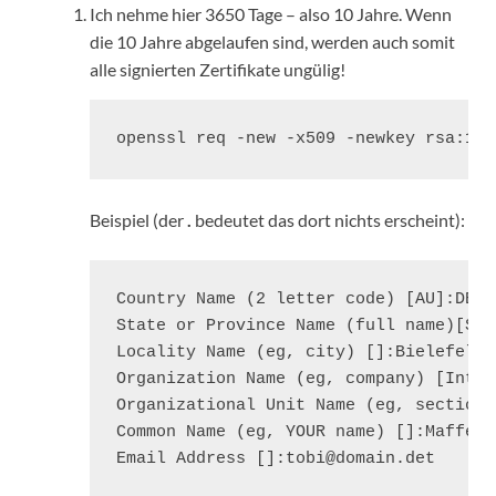
Ich nehme hier 3650 Tage – also 10 Jahre. Wenn
die 10 Jahre abgelaufen sind, werden auch somit
alle signierten Zertifikate ungülig!
openssl req -new -x509 -newkey rsa:102
Beispiel (der
.
bedeutet das dort nichts erscheint):
Country Name (2 letter code) [AU]:DE

State or Province Name (full name)[Som
Locality Name (eg, city) []:Bielefeld

Organization Name (eg, company) [Inter
Organizational Unit Name (eg, section)
Common Name (eg, YOUR name) []:Maffert 
Email Address []:tobi@domain.det