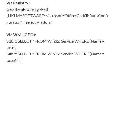
Via Registry:
Get-ItemProperty -Path
„HKLM:\SOFTWARE\Microsoft\Office\ClickToRun\Confi
guration“ | select Platform
Via WMI (GPO):
32bit: SELECT * FROM Win32_Service WHERE (Name =
„ose“)
64bit: SELECT * FROM Win32_Service WHERE (Name =
„ose64“)