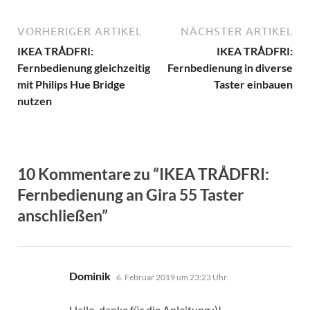
VORHERIGER ARTIKEL
NÄCHSTER ARTIKEL
IKEA TRÅDFRI:
IKEA TRÅDFRI:
Fernbedienung gleichzeitig
Fernbedienung in diverse
mit Philips Hue Bridge
Taster einbauen
nutzen
10 Kommentare zu “IKEA TRÅDFRI:
Fernbedienung an Gira 55 Taster
anschließen”
sagt:
Dominik
6. Februar 2019 um 23:23 Uhr
Hallo, danke für die Anleitung :)!