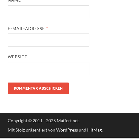
NAME
*
E-MAIL-ADRESSE
*
WEBSITE
Copyright © 2011 - 2025 Maffert.net.
Mit Stolz präsentiert von
WordPress
und
HitMag
.