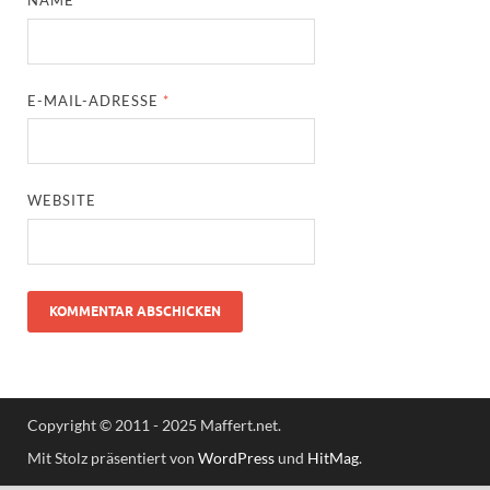
NAME
*
E-MAIL-ADRESSE
*
WEBSITE
Copyright © 2011 - 2025 Maffert.net.
Mit Stolz präsentiert von
WordPress
und
HitMag
.