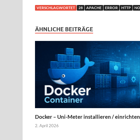
VERSCHLAGWORTET
28
APACHE
ERROR
HTTP
NO
ÄHNLICHE BEITRÄGE
Docker – Uni-Meter installieren / einrichten
2. April 2026