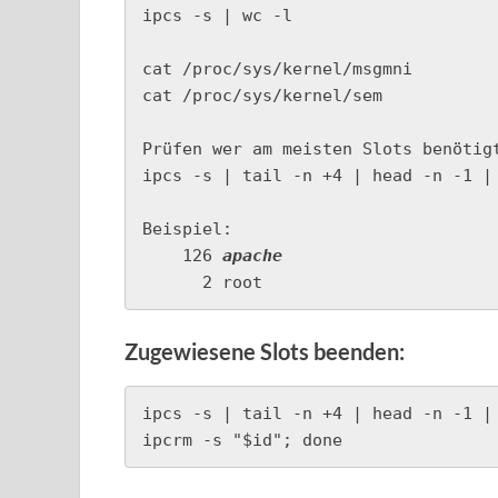
ipcs -s | wc -l

cat /proc/sys/kernel/msgmni

cat /proc/sys/kernel/sem

Prüfen wer am meisten Slots benötigt
ipcs -s | tail -n +4 | head -n -1 |
Beispiel:

    126 
apache
      2 root
Zugewiesene Slots beenden:
ipcs -s | tail -n +4 | head -n -1 |
ipcrm -s "$id"; done