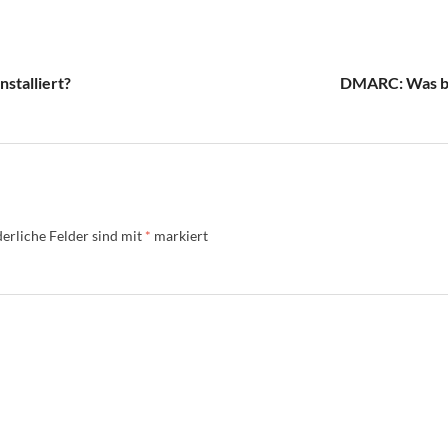
stalliert?
DMARC: Was bed
erliche Felder sind mit
*
markiert