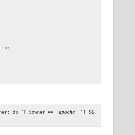
-nr

ner; do [[ $owner == "
apache
" ]] && 