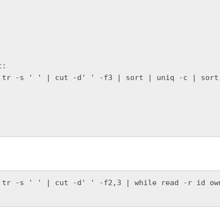
:

 tr -s ' ' | cut -d' ' -f3 | sort | uniq -c | sort 
 tr -s ' ' | cut -d' ' -f2,3 | while read -r id ow