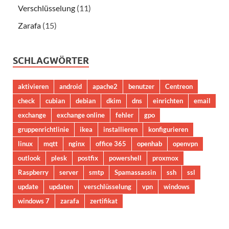
Verschlüsselung
(11)
Zarafa
(15)
SCHLAGWÖRTER
aktivieren
android
apache2
benutzer
Centreon
check
cubian
debian
dkim
dns
einrichten
email
exchange
exchange online
fehler
gpo
gruppenrichtlinie
ikea
installieren
konfigurieren
linux
mqtt
nginx
office 365
openhab
openvpn
outlook
plesk
postfix
powershell
proxmox
Raspberry
server
smtp
Spamassassin
ssh
ssl
update
updaten
verschlüsselung
vpn
windows
windows 7
zarafa
zertifikat