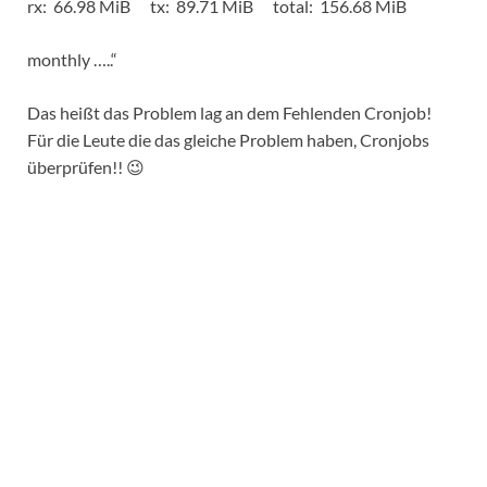
rx: 66.98 MiB tx: 89.71 MiB total: 156.68 MiB
monthly …..“
Das heißt das Problem lag an dem Fehlenden Cronjob!
Für die Leute die das gleiche Problem haben, Cronjobs
überprüfen!! 😉