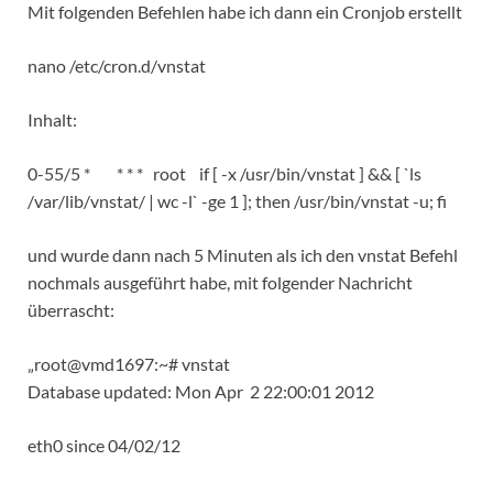
Mit folgenden Befehlen habe ich dann ein Cronjob erstellt
nano /etc/cron.d/vnstat
Inhalt:
0-55/5 * * * * root if [ -x /usr/bin/vnstat ] && [ `ls
/var/lib/vnstat/ | wc -l` -ge 1 ]; then /usr/bin/vnstat -u; fi
und wurde dann nach 5 Minuten als ich den vnstat Befehl
nochmals ausgeführt habe, mit folgender Nachricht
überrascht:
„root@vmd1697:~# vnstat
Database updated: Mon Apr 2 22:00:01 2012
eth0 since 04/02/12