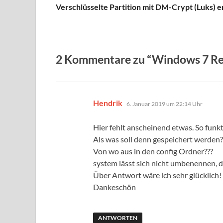
Verschlüsselte Partition mit DM-Crypt (Luks) e
2 Kommentare zu “Windows 7 Reg
sagt:
Hendrik
6. Januar 2019 um 22:14 Uhr
Hier fehlt anscheinend etwas. So funkti
Als was soll denn gespeichert werden?
Von wo aus in den config Ordner???
system lässt sich nicht umbenennen, 
Über Antwort wäre ich sehr glücklich!
Dankeschön
ANTWORTEN