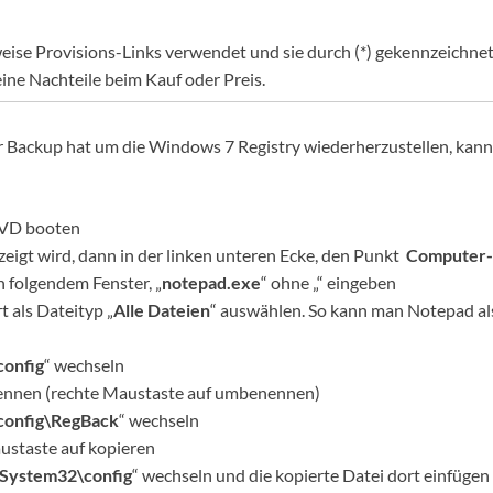
eise Provisions-Links verwendet und sie durch (*) gekennzeichnet. 
eine Nachteile beim Kauf oder Preis.
Backup hat um die Windows 7 Registry wiederherzustellen, kann
DVD booten
eigt wird, dann in der linken unteren Ecke, den Punkt
Computer-
 folgendem Fenster, „
notepad.exe
“ ohne „“ eingeben
 als Dateityp „
Alle Dateien
“ auswählen. So kann man Notepad al
onfig
“ wechseln
nen (rechte Maustaste auf umbenennen)
onfig\RegBack
“ wechseln
ustaste auf kopieren
System32\config
“ wechseln und die kopierte Datei dort einfüge