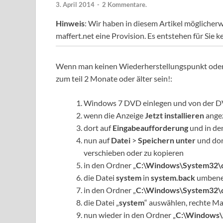
3. April 2014
-
2 Kommentare.
Hinweis
: Wir haben in diesem Artikel möglicherw
maffert.net eine Provision. Es entstehen für Sie k
Wenn man keinen Wiederherstellungspunkt oder 
zum teil 2 Monate oder älter sein!:
Windows 7 DVD einlegen und von der 
wenn die Anzeige
Jetzt installieren
angez
dort auf
Eingabeaufforderung
und in den
nun auf
Datei
>
Speichern unter
und dort
verschieben oder zu kopieren
in den Ordner „
C:\Windows\System32\c
die Datei
system
in
system.back
umbenen
in den Ordner „
C:\Windows\System32\c
die Datei „
system
“ auswählen, rechte Ma
nun wieder in den Ordner „
C:\Windows\