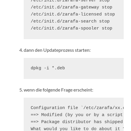
/etc/init.d/zarafa-server stop

/etc/init.d/zarafa-gateway stop

/etc/init.d/zarafa-licensed stop

/etc/init.d/zarafa-search stop

/etc/init.d/zarafa-spooler stop
dann den Updateprozess starten:
dpkg -i *.deb
wenn die folgende Frage erscheint:
Configuration file `/etc/zarafa/xx.cfg'
==> Modified (by you or by a script) s
==> Package distributor has shipped an
What would you like to do about it ?  