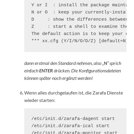
Y or I  : install the package maintain
N or O  : keep your currently-installe
D     : show the differences between t
Z     : start a shell to examine the s
The default action is to keep your cur
*** xx.cfg (Y/I/N/O/D/Z) [default=N]
dann erstmal den Standard nehmen, also „
N
“ sprich
einfach
ENTER
drücken. Die Konfigurationsdateien
können später noch ergänzt werden!
Wenn alles durchgelaufen ist, die Zarafa Dienste
wieder starten:
/etc/init.d/zarafa-dagent start

/etc/init.d/zarafa-ical start

/etc/init.d/zarafa-monitor start
