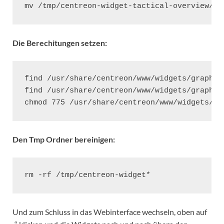
mv /tmp/centreon-widget-tactical-overview/ta
Die Berechitungen setzen:
find /usr/share/centreon/www/widgets/graph-m
find /usr/share/centreon/www/widgets/graph-m
chmod 775 /usr/share/centreon/www/widgets/re
Den Tmp Ordner bereinigen:
rm -rf /tmp/centreon-widget*
Und zum Schluss in das Webinterface wechseln, oben auf