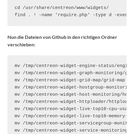
cd /usr/share/centreon/www/widgets/

find . ! -name 'require.php' -type d -exec r
Nun die Dateien von Github in den richtigen Ordner
verschieben:
mv /tmp/centreon-widget-engine-status/engine
mv /tmp/centreon-widget-graph-monitoring/gra
mv /tmp/centreon-widget-grid-map/grid-map /u
mv /tmp/centreon-widget-hostgroup-monitoring
mv /tmp/centreon-widget-host-monitoring/host
mv /tmp/centreon-widget-httploader/httploade
mv /tmp/centreon-widget-live-top10-cpu-usage
mv /tmp/centreon-widget-live-top10-memory-us
mv /tmp/centreon-widget-servicegroup-monitor
mv /tmp/centreon-widget-service-monitoring/s