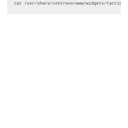
cat /usr/share/centreon/www/widgets/tactical