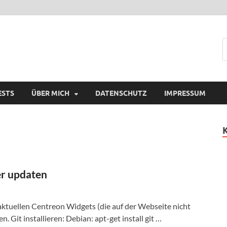
ESTS
ÜBER MICH
DATENSCHUTZ
IMPRESSUM
er updaten
 aktuellen Centreon Widgets (die auf der Webseite nicht
n. Git installieren: Debian: apt-get install git …