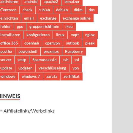
aktivieren
android
apache2
benutzer
Centreon
check
cubian
debian
dkim
dns
einrichten
email
exchange
exchange online
fehler
gpo
gruppenrichtlinie
ikea
installieren
konfigurieren
linux
mqtt
nginx
office 365
openhab
openvpn
outlook
plesk
postfix
powershell
proxmox
Raspberry
server
smtp
Spamassassin
ssh
ssl
update
updaten
verschlüsselung
vpn
windows
windows 7
zarafa
zertifikat
HINWEIS
 = Affiliatelinks/Werbelinks