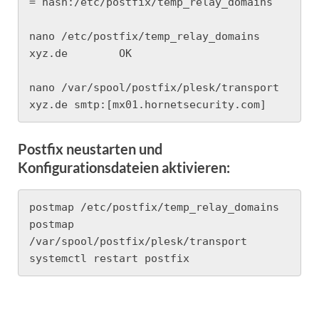
= hash:/etc/postfix/temp_relay_domains

nano /etc/postfix/temp_relay_domains

xyz.de        OK

nano /var/spool/postfix/plesk/transport

xyz.de smtp:[mx01.hornetsecurity.com]
Postfix neustarten und
Konfigurationsdateien aktivieren:
postmap /etc/postfix/temp_relay_domains

postmap 
/var/spool/postfix/plesk/transport

systemctl restart postfix