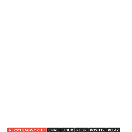
VERSCHLAGWORTET
EMAIL
LINUX
PLESK
POSTFIX
RELAY