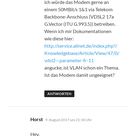
ich würde das Modem gerne an
einem 50MBit/s 1&1 via Telekom
Backbone-Anschluss (VDSL2 17a
G.Vector (ITU G.993.5)) betreiben.
Wenn ich mir Dokumentationen
wie diese hier:
http://service.allnet.de/index.php?/
Knowledgebase/Article/View/47/0/
vdsl2—parameter-fr-11
angucke, ist VLAN schon ein Thema.
Ist das Modem damit ungeeignet?
ANTWORTEN
sagt:
Horst
9. August 2017 um 21:34 Uhr
Hey,