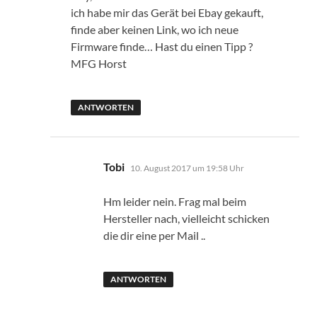
ich habe mir das Gerät bei Ebay gekauft,
finde aber keinen Link, wo ich neue
Firmware finde… Hast du einen Tipp ?
MFG Horst
ANTWORTEN
sagt:
Tobi
10. August 2017 um 19:58 Uhr
Hm leider nein. Frag mal beim
Hersteller nach, vielleicht schicken
die dir eine per Mail ..
ANTWORTEN