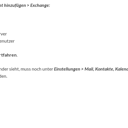
nt hinzufügen > Exchange:
rver
enutzer
rtfahren
.
der sieht, muss noch unter
Einstellungen > Mail, Kontakte, Kalen
den.