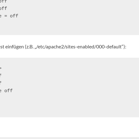
ff

ff

 = off

st einfügen (z.B. „/etc/apache2/sites-enabled/000-default“):






 off
