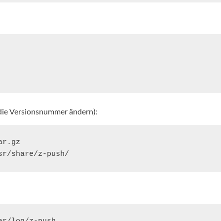
 die Versionsnummer ändern):
r.gz

sr/share/z-push/