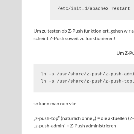
/etc/init.d/apache2 restart
Um zu testen ob Z-Push funktioniert, gehen wir 
scheint Z-Push soweit zu funktionieren!
Um Z-Pus
ln -s /usr/share/z-push/z-push-admi
ln -s /usr/share/z-push/z-push-top
so kann man nun via:
„z-push-top“ (natürlich ohne „) = die aktuellen 
„z-push-admin“ = Z-Push administrieren