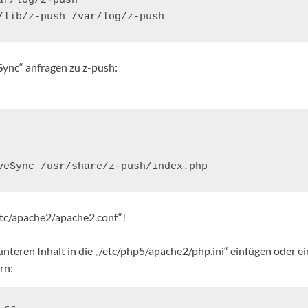
r/log/z-push

/lib/z-push /var/log/z-push
ync“ anfragen zu z-push:
veSync /usr/share/z-push/index.php
 „/etc/apache2/apache2.conf“!
teren Inhalt in die „/etc/php5/apache2/php.ini“ einfügen oder ei
rn: