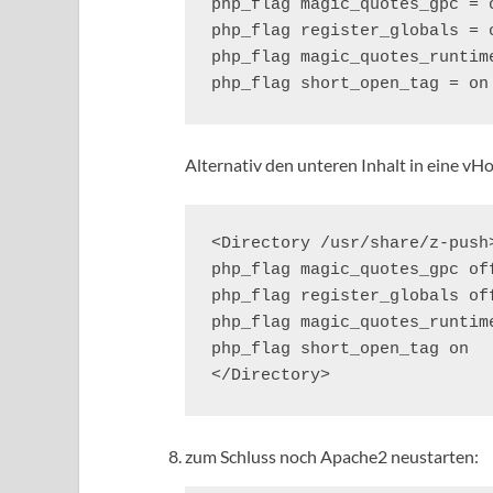
php_flag magic_quotes_gpc = o
php_flag register_globals = o
php_flag magic_quotes_runtime
php_flag short_open_tag = on
Alternativ den unteren Inhalt in eine vHo
<Directory /usr/share/z-push>
php_flag magic_quotes_gpc off
php_flag register_globals off
php_flag magic_quotes_runtime
php_flag short_open_tag on

</Directory>
zum Schluss noch Apache2 neustarten: