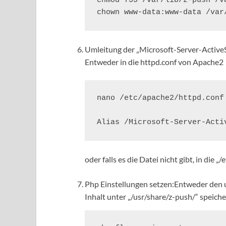
chmod 755 /var/lib/z-push /va
chown www-data:www-data /var
Umleitung der „Microsoft-Server-ActiveS
Entweder in die httpd.conf von Apache2
nano /etc/apache2/httpd.conf

Alias /Microsoft-Server-Acti
oder falls es die Datei nicht gibt, in die
Php Einstellungen setzen:Entweder den un
Inhalt unter „/usr/share/z-push/“ speiche