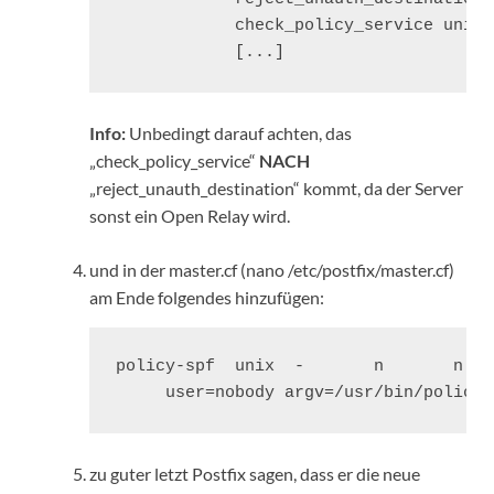
            check_policy_service unix:
            [...]
Info:
Unbedingt darauf achten, das
„check_policy_service“
NACH
„reject_unauth_destination“ kommt, da der Server
sonst ein Open Relay wird.
und in der master.cf (nano /etc/postfix/master.cf)
am Ende folgendes hinzufügen:
policy-spf  unix  -       n       n   
     user=nobody argv=/usr/bin/policyd
zu guter letzt Postfix sagen, dass er die neue