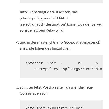
Info:
Unbedingt darauf achten, das
„check_policy_service“
NACH
„reject_unauth_destination“ kommt, da der Server
sonst ein Open Relay wird.
und in der master.cf (nano /etc/postfix/master.cf)
am Ende folgendes hinzufügen:
spfcheck  unix  -       n       n     
    user=policyd-spf argv=/usr/sbin/po
zu guter letzt Postfix sagen, dass er die neue
Config laden soll:
/etc/init.d/postfix reload