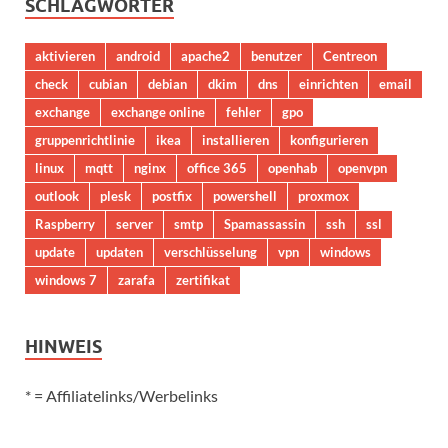
SCHLAGWÖRTER
aktivieren
android
apache2
benutzer
Centreon
check
cubian
debian
dkim
dns
einrichten
email
exchange
exchange online
fehler
gpo
gruppenrichtlinie
ikea
installieren
konfigurieren
linux
mqtt
nginx
office 365
openhab
openvpn
outlook
plesk
postfix
powershell
proxmox
Raspberry
server
smtp
Spamassassin
ssh
ssl
update
updaten
verschlüsselung
vpn
windows
windows 7
zarafa
zertifikat
HINWEIS
* = Affiliatelinks/Werbelinks