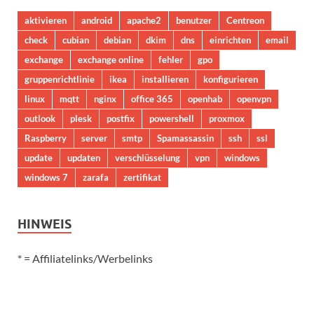
aktivieren
android
apache2
benutzer
Centreon
check
cubian
debian
dkim
dns
einrichten
email
exchange
exchange online
fehler
gpo
gruppenrichtlinie
ikea
installieren
konfigurieren
linux
mqtt
nginx
office 365
openhab
openvpn
outlook
plesk
postfix
powershell
proxmox
Raspberry
server
smtp
Spamassassin
ssh
ssl
update
updaten
verschlüsselung
vpn
windows
windows 7
zarafa
zertifikat
HINWEIS
* = Affiliatelinks/Werbelinks