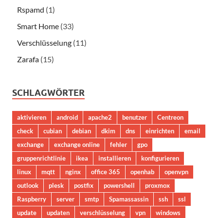
Rspamd
(1)
Smart Home
(33)
Verschlüsselung
(11)
Zarafa
(15)
SCHLAGWÖRTER
aktivieren
android
apache2
benutzer
Centreon
check
cubian
debian
dkim
dns
einrichten
email
exchange
exchange online
fehler
gpo
gruppenrichtlinie
ikea
installieren
konfigurieren
linux
mqtt
nginx
office 365
openhab
openvpn
outlook
plesk
postfix
powershell
proxmox
Raspberry
server
smtp
Spamassassin
ssh
ssl
update
updaten
verschlüsselung
vpn
windows