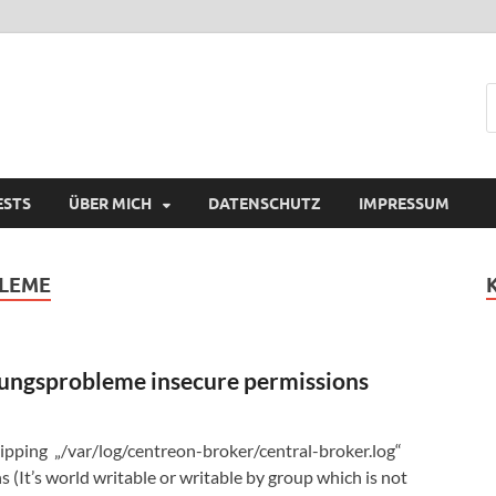
ESTS
ÜBER MICH
DATENSCHUTZ
IMPRESSUM
LEME
gungsprobleme insecure permissions
ipping „/var/log/centreon-broker/central-broker.log“
 (It’s world writable or writable by group which is not