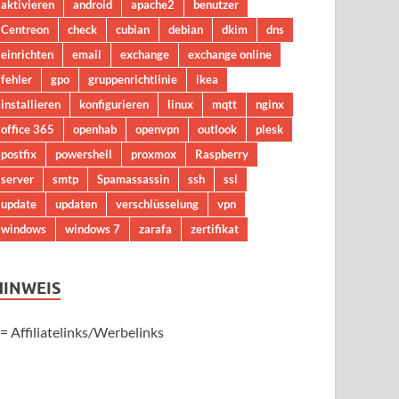
aktivieren
android
apache2
benutzer
Centreon
check
cubian
debian
dkim
dns
einrichten
email
exchange
exchange online
fehler
gpo
gruppenrichtlinie
ikea
installieren
konfigurieren
linux
mqtt
nginx
office 365
openhab
openvpn
outlook
plesk
postfix
powershell
proxmox
Raspberry
server
smtp
Spamassassin
ssh
ssl
update
updaten
verschlüsselung
vpn
windows
windows 7
zarafa
zertifikat
HINWEIS
 = Affiliatelinks/Werbelinks