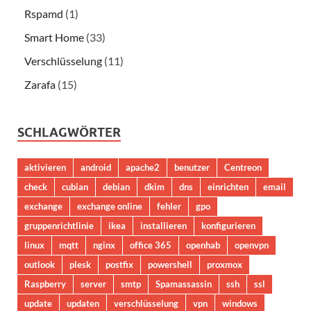
Rspamd
(1)
Smart Home
(33)
Verschlüsselung
(11)
Zarafa
(15)
SCHLAGWÖRTER
aktivieren
android
apache2
benutzer
Centreon
check
cubian
debian
dkim
dns
einrichten
email
exchange
exchange online
fehler
gpo
gruppenrichtlinie
ikea
installieren
konfigurieren
linux
mqtt
nginx
office 365
openhab
openvpn
outlook
plesk
postfix
powershell
proxmox
Raspberry
server
smtp
Spamassassin
ssh
ssl
update
updaten
verschlüsselung
vpn
windows