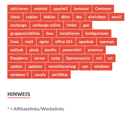
aktivieren
android
apache2
benutzer
Centreon
check
cubian
debian
dkim
dns
einrichten
email
exchange
exchange online
fehler
gpo
gruppenrichtlinie
ikea
installieren
konfigurieren
linux
mqtt
nginx
office 365
openhab
openvpn
outlook
plesk
postfix
powershell
proxmox
Raspberry
server
smtp
Spamassassin
ssh
ssl
update
updaten
verschlüsselung
vpn
windows
windows 7
zarafa
zertifikat
HINWEIS
* = Affiliatelinks/Werbelinks