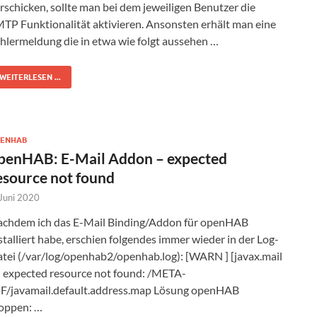
rschicken, sollte man bei dem jeweiligen Benutzer die
TP Funktionalität aktivieren. Ansonsten erhält man eine
hlermeldung die in etwa wie folgt aussehen …
WEITERLESEN ...
ENHAB
penHAB: E-Mail Addon – expected
esource not found
 Juni 2020
chdem ich das E-Mail Binding/Addon für openHAB
stalliert habe, erschien folgendes immer wieder in der Log-
tei (/var/log/openhab2/openhab.log): [WARN ] [javax.mail
– expected resource not found: /META-
F/javamail.default.address.map Lösung openHAB
oppen: …