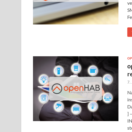
ve
SM
Fe
OP
o
r
7.
Na
in
Da
] 
IN
st