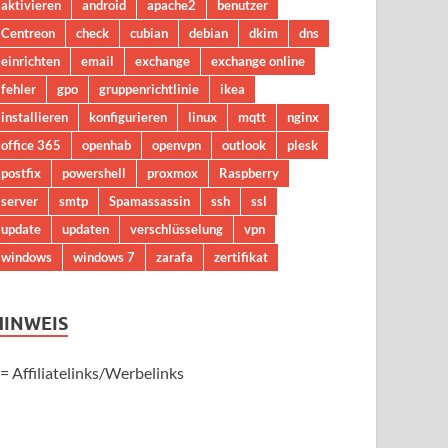
aktivieren
android
apache2
benutzer
Centreon
check
cubian
debian
dkim
dns
einrichten
email
exchange
exchange online
fehler
gpo
gruppenrichtlinie
ikea
installieren
konfigurieren
linux
mqtt
nginx
office 365
openhab
openvpn
outlook
plesk
postfix
powershell
proxmox
Raspberry
server
smtp
Spamassassin
ssh
ssl
update
updaten
verschlüsselung
vpn
windows
windows 7
zarafa
zertifikat
HINWEIS
 = Affiliatelinks/Werbelinks