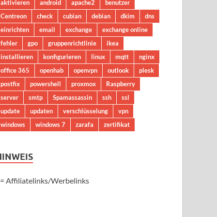
aktivieren
android
apache2
benutzer
Centreon
check
cubian
debian
dkim
dns
einrichten
email
exchange
exchange online
fehler
gpo
gruppenrichtlinie
ikea
installieren
konfigurieren
linux
mqtt
nginx
office 365
openhab
openvpn
outlook
plesk
postfix
powershell
proxmox
Raspberry
server
smtp
Spamassassin
ssh
ssl
update
updaten
verschlüsselung
vpn
windows
windows 7
zarafa
zertifikat
HINWEIS
 = Affiliatelinks/Werbelinks