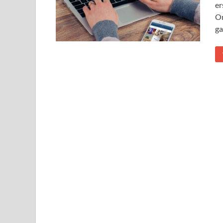
er
On
ga