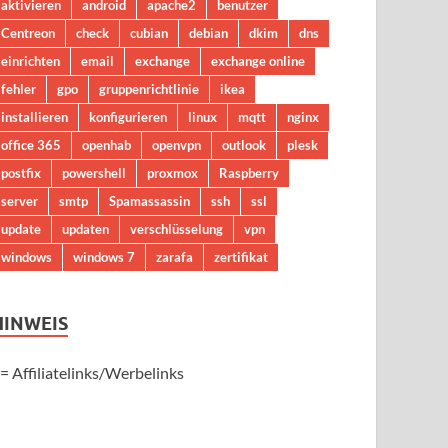
aktivieren
android
apache2
benutzer
Centreon
check
cubian
debian
dkim
dns
einrichten
email
exchange
exchange online
fehler
gpo
gruppenrichtlinie
ikea
installieren
konfigurieren
linux
mqtt
nginx
office 365
openhab
openvpn
outlook
plesk
postfix
powershell
proxmox
Raspberry
server
smtp
Spamassassin
ssh
ssl
update
updaten
verschlüsselung
vpn
windows
windows 7
zarafa
zertifikat
HINWEIS
 = Affiliatelinks/Werbelinks