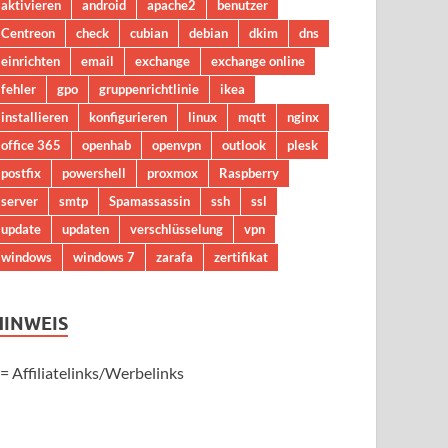
aktivieren
android
apache2
benutzer
Centreon
check
cubian
debian
dkim
dns
einrichten
email
exchange
exchange online
fehler
gpo
gruppenrichtlinie
ikea
installieren
konfigurieren
linux
mqtt
nginx
office 365
openhab
openvpn
outlook
plesk
postfix
powershell
proxmox
Raspberry
server
smtp
Spamassassin
ssh
ssl
update
updaten
verschlüsselung
vpn
windows
windows 7
zarafa
zertifikat
HINWEIS
 = Affiliatelinks/Werbelinks