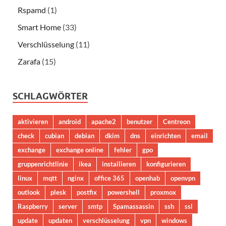
Rspamd
(1)
Smart Home
(33)
Verschlüsselung
(11)
Zarafa
(15)
SCHLAGWÖRTER
aktivieren
android
apache2
benutzer
Centreon
check
cubian
debian
dkim
dns
einrichten
email
exchange
exchange online
fehler
gpo
gruppenrichtlinie
ikea
installieren
konfigurieren
linux
mqtt
nginx
office 365
openhab
openvpn
outlook
plesk
postfix
powershell
proxmox
Raspberry
server
smtp
Spamassassin
ssh
ssl
update
updaten
verschlüsselung
vpn
windows