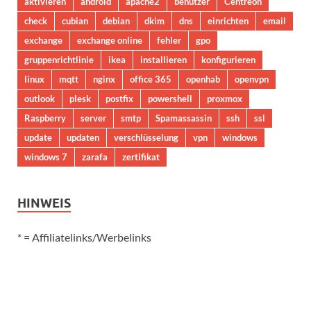
aktivieren
android
apache2
benutzer
Centreon
check
cubian
debian
dkim
dns
einrichten
email
exchange
exchange online
fehler
gpo
gruppenrichtlinie
ikea
installieren
konfigurieren
linux
mqtt
nginx
office 365
openhab
openvpn
outlook
plesk
postfix
powershell
proxmox
Raspberry
server
smtp
Spamassassin
ssh
ssl
update
updaten
verschlüsselung
vpn
windows
windows 7
zarafa
zertifikat
HINWEIS
* = Affiliatelinks/Werbelinks