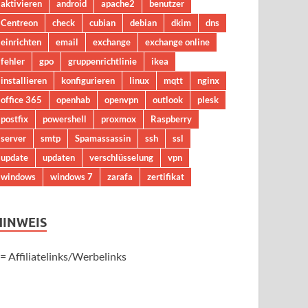
aktivieren
android
apache2
benutzer
Centreon
check
cubian
debian
dkim
dns
einrichten
email
exchange
exchange online
fehler
gpo
gruppenrichtlinie
ikea
installieren
konfigurieren
linux
mqtt
nginx
office 365
openhab
openvpn
outlook
plesk
postfix
powershell
proxmox
Raspberry
server
smtp
Spamassassin
ssh
ssl
update
updaten
verschlüsselung
vpn
windows
windows 7
zarafa
zertifikat
HINWEIS
 = Affiliatelinks/Werbelinks