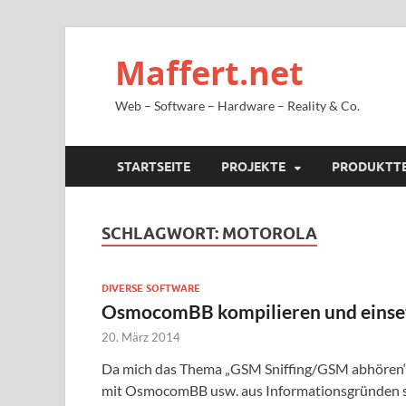
Maffert.net
Web – Software – Hardware – Reality & Co.
STARTSEITE
PROJEKTE
PRODUKTT
SCHLAGWORT:
MOTOROLA
DIVERSE SOFTWARE
OsmocomBB kompilieren und einset
20. März 2014
Da mich das Thema „GSM Sniffing/GSM abhören“ s
mit OsmocomBB usw. aus Informationsgründen sch