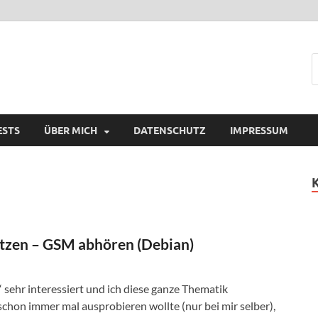
ESTS
ÜBER MICH
DATENSCHUTZ
IMPRESSUM
zen – GSM abhören (Debian)
ehr interessiert und ich diese ganze Thematik
on immer mal ausprobieren wollte (nur bei mir selber),