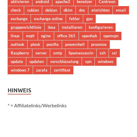
aktivieren
android
apache2
benutzer
Centreon
check
cubian
debian
dkim
dns
einrichten
email
exchange
exchange online
fehler
gpo
gruppenrichtlinie
ikea
installieren
konfigurieren
linux
mqtt
nginx
office 365
openhab
openvpn
outlook
plesk
postfix
powershell
proxmox
Raspberry
server
smtp
Spamassassin
ssh
ssl
update
updaten
verschlüsselung
vpn
windows
windows 7
zarafa
zertifikat
HINWEIS
* = Affiliatelinks/Werbelinks