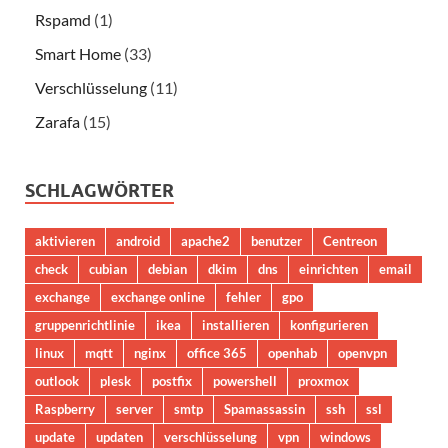
Rspamd
(1)
Smart Home
(33)
Verschlüsselung
(11)
Zarafa
(15)
SCHLAGWÖRTER
aktivieren
android
apache2
benutzer
Centreon
check
cubian
debian
dkim
dns
einrichten
email
exchange
exchange online
fehler
gpo
gruppenrichtlinie
ikea
installieren
konfigurieren
linux
mqtt
nginx
office 365
openhab
openvpn
outlook
plesk
postfix
powershell
proxmox
Raspberry
server
smtp
Spamassassin
ssh
ssl
update
updaten
verschlüsselung
vpn
windows