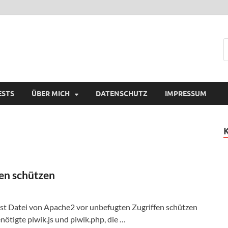
ESTS
ÜBER MICH
DATENSCHUTZ
IMPRESSUM
fen schützen
Host Datei von Apache2 vor unbefugten Zugriffen schützen
nötigte piwik.js und piwik.php, die …