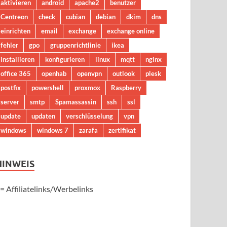
aktivieren
android
apache2
benutzer
Centreon
check
cubian
debian
dkim
dns
einrichten
email
exchange
exchange online
fehler
gpo
gruppenrichtlinie
ikea
installieren
konfigurieren
linux
mqtt
nginx
office 365
openhab
openvpn
outlook
plesk
postfix
powershell
proxmox
Raspberry
server
smtp
Spamassassin
ssh
ssl
update
updaten
verschlüsselung
vpn
windows
windows 7
zarafa
zertifikat
HINWEIS
 = Affiliatelinks/Werbelinks