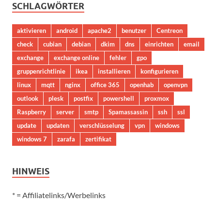
SCHLAGWÖRTER
aktivieren
android
apache2
benutzer
Centreon
check
cubian
debian
dkim
dns
einrichten
email
exchange
exchange online
fehler
gpo
gruppenrichtlinie
ikea
installieren
konfigurieren
linux
mqtt
nginx
office 365
openhab
openvpn
outlook
plesk
postfix
powershell
proxmox
Raspberry
server
smtp
Spamassassin
ssh
ssl
update
updaten
verschlüsselung
vpn
windows
windows 7
zarafa
zertifikat
HINWEIS
* = Affiliatelinks/Werbelinks