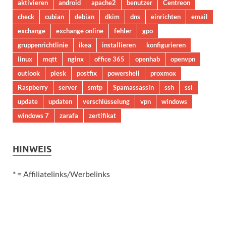
aktivieren
android
apache2
benutzer
Centreon
check
cubian
debian
dkim
dns
einrichten
email
exchange
exchange online
fehler
gpo
gruppenrichtlinie
ikea
installieren
konfigurieren
linux
mqtt
nginx
office 365
openhab
openvpn
outlook
plesk
postfix
powershell
proxmox
Raspberry
server
smtp
Spamassassin
ssh
ssl
update
updaten
verschlüsselung
vpn
windows
windows 7
zarafa
zertifikat
HINWEIS
* = Affiliatelinks/Werbelinks