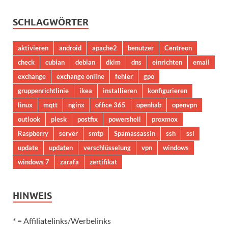
SCHLAGWÖRTER
aktivieren
android
apache2
benutzer
Centreon
check
cubian
debian
dkim
dns
einrichten
email
exchange
exchange online
fehler
gpo
gruppenrichtlinie
ikea
installieren
konfigurieren
linux
mqtt
nginx
office 365
openhab
openvpn
outlook
plesk
postfix
powershell
proxmox
Raspberry
server
smtp
Spamassassin
ssh
ssl
update
updaten
verschlüsselung
vpn
windows
windows 7
zarafa
zertifikat
HINWEIS
* = Affiliatelinks/Werbelinks