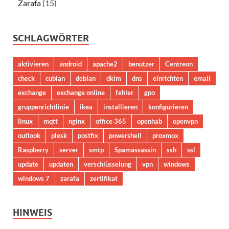
Zarafa
(15)
SCHLAGWÖRTER
aktivieren
android
apache2
benutzer
Centreon
check
cubian
debian
dkim
dns
einrichten
email
exchange
exchange online
fehler
gpo
gruppenrichtlinie
ikea
installieren
konfigurieren
linux
mqtt
nginx
office 365
openhab
openvpn
outlook
plesk
postfix
powershell
proxmox
Raspberry
server
smtp
Spamassassin
ssh
ssl
update
updaten
verschlüsselung
vpn
windows
windows 7
zarafa
zertifikat
HINWEIS